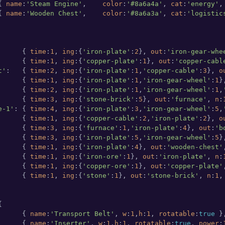
{ 
name
:
'Steam Engine'
,    
color
:
'#8a6a4a'
, 
cat
:
'energy'
,
{ 
name
:
'Wooden Chest'
,    
color
:
'#8a6a3a'
, 
cat
:
'logistic
      { 
time
:
1
, 
ing
:{
'iron-plate'
:
2
}, 
out
:
'iron-gear-whe
      { 
time
:
1
, 
ing
:{
'copper-plate'
:
1
}, 
out
:
'copper-cabl
t'
:   { 
time
:
2
, 
ing
:{
'iron-plate'
:
1
,
'copper-cable'
:
3
}, 
o
      { 
time
:
1
, 
ing
:{
'iron-plate'
:
1
,
'iron-gear-wheel'
:
1
}
      { 
time
:
2
, 
ing
:{
'iron-plate'
:
1
,
'iron-gear-wheel'
:
1
,
      { 
time
:
3
, 
ing
:{
'stone-brick'
:
5
}, 
out
:
'furnace'
, 
n
:
e-1'
: { 
time
:
4
, 
ing
:{
'iron-plate'
:
3
,
'iron-gear-wheel'
:
5
,
      { 
time
:
1
, 
ing
:{
'copper-cable'
:
2
,
'iron-plate'
:
2
}, 
o
      { 
time
:
3
, 
ing
:{
'furnace'
:
1
,
'iron-plate'
:
4
}, 
out
:
'b
      { 
time
:
3
, 
ing
:{
'iron-plate'
:
5
,
'iron-gear-wheel'
:
5
}
      { 
time
:
1
, 
ing
:{
'iron-plate'
:
4
}, 
out
:
'wooden-chest'
      { 
time
:
1
, 
ing
:{
'iron-ore'
:
1
}, 
out
:
'iron-plate'
, 
n
:
      { 
time
:
1
, 
ing
:{
'copper-ore'
:
1
}, 
out
:
'copper-plate'
      { 
time
:
1
, 
ing
:{
'stone'
:
1
}, 
out
:
'stone-brick'
, 
n
:
1
,


      { 
name
:
'Transport Belt'
, 
w
:
1
,
h
:
1
, 
rotatable
:
true
 },
      { 
name
:
'Inserter'
, 
w
:
1
,
h
:
1
, 
rotatable
:
true
, 
power
: