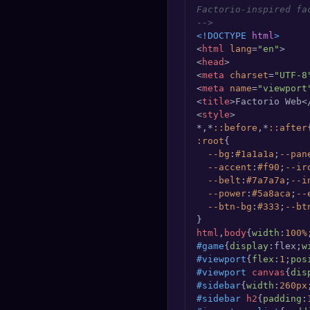
Factorio-inspired fa
🔍
SEO Diagnostics
-->
<!DOCTYPE 
html
>
🧠
DeepSearch
<
html
lang
=
"en"
>
<
head
>
<
meta
charset
=
"UTF-8
🧪
AI Usage Analyzer
<
meta
name
=
"viewport
<
title
>
Factorio Web
<
<
style
>
🔑
Login
*,*
::before
,*
::after
:root
{

✨
Sign Up
--bg
:
#1a1a1a
;
--pan
--accent
:
#f90
;
--ir
--belt
:
#7a7a7a
;
--i
--power
:
#5a8aca
;
--
--btn-bg
:
#333
;
--bt
html
,
body
{
width
:
100%
#game
{
display
:flex;
w
#viewport
{
flex
:
1
;
pos
#viewport
canvas
{
dis
#sidebar
{
width
:
260px
#sidebar
h2
{
padding
: