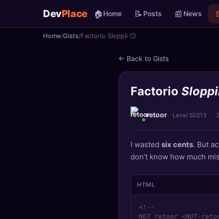
Dev
Place
🏠
📝
📰

Home
Posts
News
Home
Gists
Factorio Sloppii 😏
🏠
Home
← Back to Gists
📝
Posts
Factorio
Sloppi
📰
News
📄
Gists
retoor
· Level 50213
·
🚀
Projects
I wasted
six cents
. But ac
don’t know how much mis
🧩
Quizzes
🏆
Leaderboard
HTML
<!--

TOOLS
NOT retoor <NOT-retoo