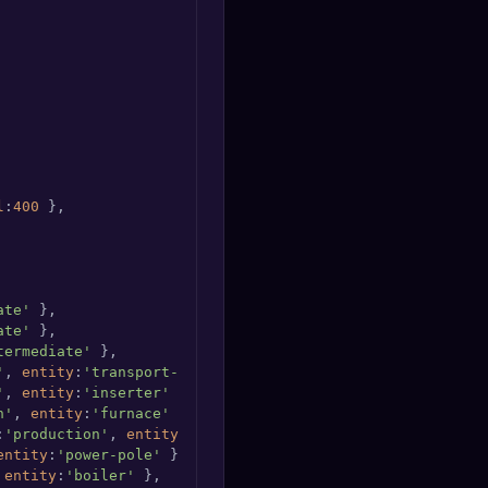
l
:
400
 },

ate'
 },

ate'
 },

termediate'
 },

'
, 
entity
:
'transport-belt'
 },

'
, 
entity
:
'inserter'
 },

n'
, 
entity
:
'furnace'
 },

:
'production'
, 
entity
:
'assembling-machine-1'
 },

entity
:
'power-pole'
 },

 
entity
:
'boiler'
 },
