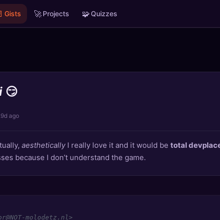

🚀
🧩
Gists
Projects
Quizzes
i
😏
29d ago
tually,
aesthetically
I really love it and it would be
total devplac
ses because I don’t understand the game.
r@NOT-molodetz.nl>
