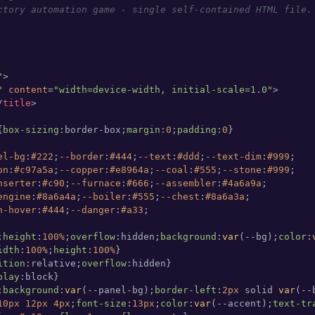
ctory automation game - single self-contained HTML file.

"
>
"
content
=
"width=device-width, initial-scale=1.0"
>
/
title
>
{
box-sizing
:border-box;
margin
:
0
;
padding
:
0
el-bg
:
#222
;
--border
:
#444
;
--text
:
#ddd
;
--text-dim
:
#999
;

on
:
#c97a5a
;
--copper
:
#e8964a
;
--coal
:
#555
;
--stone
:
#999
;

nserter
:
#c90
;
--furnace
:
#666
;
--assembler
:
#4a6a9a
;

engine
:
#8a6a4a
;
--boiler
:
#555
;
--chest
:
#8a6a3a
;

n-hover
:
#444
;
--danger
:
#a33
;

;
height
:
100%
;
overflow
:hidden;
background
:
var
(--bg);
color
:
idth
:
100%
;
height
:
100%
ition
:relative;
overflow
play
;
background
:
var
(--panel-bg);
border-left
:
2px
 solid 
var
(--
10px
12px
4px
;
font-size
:
13px
;
color
:
var
(--accent);
text-tr