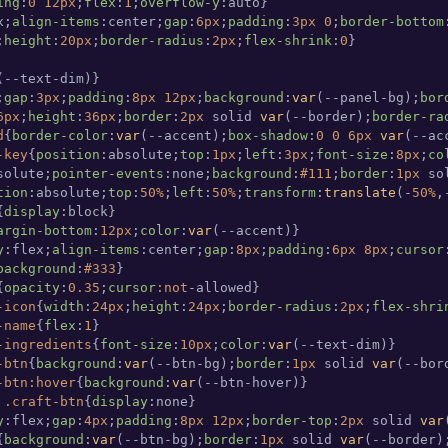
ing
:
0
12px
;
flex
:
1
;
overflow-y
x;
align-items
:center;
gap
:
6px
;
padding
:
3px
0
;
border-bottom
;
height
:
20px
;
border-radius
:
2px
;
flex-shrink
:
0
;
gap
:
3px
;
padding
:
8px
12px
;
background
:
var
(--panel-bg);
bor
6px
;
height
:
36px
;
border
:
2px
 solid 
var
(--border);
border-ra
d
{
border-color
:
var
(--accent);
box-shadow
:
0
0
6px
var
-key
{
position
:absolute;
top
:
1px
;
left
:
3px
;
font-size
:
8px
;
co
solute;
pointer-events
:none;
background
:
#111
;
border
:
1px
 so
tion
:absolute;
top
:
50%
;
left
:
50%
;
transform
:
translate
(-
50%
,
{
display
argin-bottom
:
12px
;
color
:
var
y
:flex;
align-items
:center;
gap
:
8px
;
padding
:
6px
8px
;
cursor
background
:
#333
{
opacity
:
0.35
;
cursor
:not
-icon
{
width
:
24px
;
height
:
24px
;
border-radius
:
2px
;
flex-shri
-name
{
flex
:
1
-ingredients
{
font-size
:
10px
;
color
:
var
-btn
{
background
:
var
(--btn-bg);
border
:
1px
 solid 
var
(--bor
-btn
:hover
{
background
:
var
.craft-btn
{
display
y
:flex;
gap
:
4px
;
padding
:
8px
12px
;
border-top
:
2px
 solid 
var
{
background
:
var
(--btn-bg);
border
:
1px
 solid 
var
(--border)