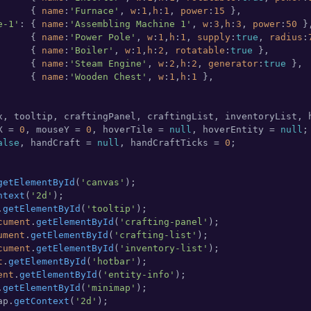
      { 
name
:
'Furnace'
, 
w
:
1
,
h
:
1
, 
power
:
15
 },

e-1'
: { 
name
:
'Assembling Machine 1'
, 
w
:
3
,
h
:
3
, 
power
:
50
 },
      { 
name
:
'Power Pole'
, 
w
:
1
,
h
:
1
, 
supply
:
true
, 
radius
:
      { 
name
:
'Boiler'
, 
w
:
1
,
h
:
2
, 
rotatable
:
true
 },

      { 
name
:
'Steam Engine'
, 
w
:
2
,
h
:
2
, 
generator
:
true
 },

      { 
name
:
'Wooden Chest'
, 
w
:
1
,
h
:
1
 },

X = 
0
, mouseY = 
0
, hoverTile = 
null
, hoverEntity = 
null
alse
, handCraft = 
null
, handCraftTicks = 
0
;

getElementById
(
'canvas'
);

ntext
(
'2d'
);

.
getElementById
(
'tooltip'
);

cument
.
getElementById
(
'crafting-panel'
);

ument
.
getElementById
(
'crafting-list'
);

cument
.
getElementById
(
'inventory-list'
);

t
.
getElementById
(
'hotbar'
);

ent
.
getElementById
(
'entity-info'
);

.
getElementById
(
'minimap'
);

ap.
getContext
(
'2d'
);
