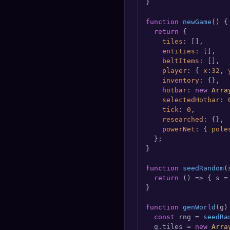
}

function
newGame
(
) {

return
 {

tiles
: [],

entities
: [],

beltItems
: [],

player
: { 
x
:
32
, 
inventory
: {},

hotbar
: 
new
Arra
selectedHotbar
: 
tick
: 
0
,

researched
: {},

powerNet
: { 
pole
  };

}

function
seedRandom
(
return
() =>
 { s =
}

function
genWorld
(
g
) 
const
 rng = 
seedRa
  g.
tiles
 = 
new
Arra