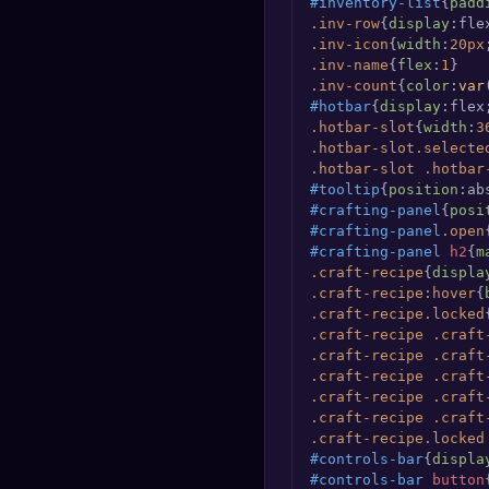
#inventory-list
{
padd
.inv-row
{
display
:fle
.inv-icon
{
width
:
20px
.inv-name
{
flex
:
1
.inv-count
{
color
:
var
#hotbar
{
display
:flex
.hotbar-slot
{
width
:
3
.hotbar-slot
.selecte
.hotbar-slot
.hotbar
#tooltip
{
position
:ab
#crafting-panel
{
posi
#crafting-panel
.open
#crafting-panel
h2
{
m
.craft-recipe
{
displa
.craft-recipe
:hover
{
.craft-recipe
.locked
.craft-recipe
.craft
.craft-recipe
.craft
.craft-recipe
.craft
.craft-recipe
.craft
.craft-recipe
.craft
.craft-recipe
.locked
#controls-bar
{
displa
#controls-bar
button