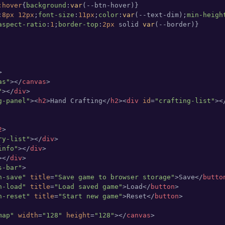
:hover
{
background
:
var
:
8px
12px
;
font-size
:
11px
;
color
:
var
(--text-dim);
min-heigh
aspect-ratio
:
1
;
border-top
:
2px
 solid 
var
>
as"
>
</
canvas
>
"
>
</
div
>
g-panel"
>
<
h2
>
Hand Crafting
</
h2
>
<
div
id
=
"crafting-list"
>
<
2
>
ry-list"
>
</
div
>
info"
>
</
div
>
>
</
div
>
s-bar"
>
n-save"
title
=
"Save game to browser storage"
>
Save
</
butto
n-load"
title
=
"Load saved game"
>
Load
</
button
>
n-reset"
title
=
"Start new game"
>
Reset
</
button
>
map"
width
=
"128"
height
=
"128"
>
</
canvas
>