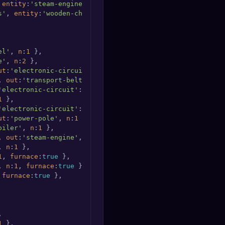
 
entity
:
'steam-engine'
 },

s'
, 
entity
:
'wooden-chest'
 },

el'
, 
n
:
1
 },

e'
, 
n
:
2
 },

ut
:
'electronic-circuit'
, 
n
:
1
 },

, 
out
:
'transport-belt'
, 
n
:
1
 },

'electronic-circuit'
:
1
}, 
out
:
'inserter'
, 
n
:
1
 },

1
 },

'electronic-circuit'
:
3
}, 
out
:
'assembling-machine-1'
, 
n
:
1
ut
:
'power-pole'
, 
n
:
1
 },

oiler'
, 
n
:
1
 },

, 
out
:
'steam-engine'
, 
n
:
1
 },

, 
n
:
1
 },

1
, 
furnace
:
true
 },

, 
n
:
1
, 
furnace
:
true
 },

 
furnace
:
true
 },



1
 },
