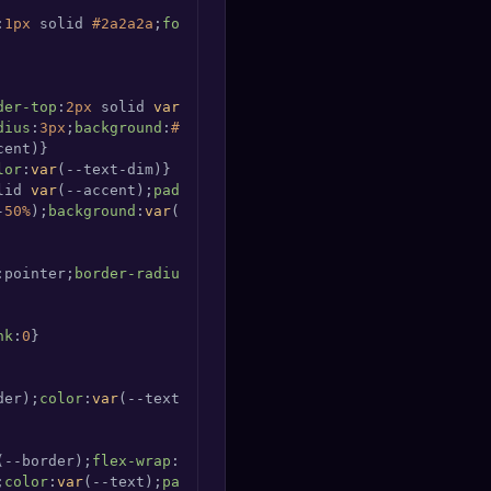
:
1px
 solid 
#2a2a2a
;
font-size
:
12px
der-top
:
2px
 solid 
var
(--border);
flex-wrap
dius
:
3px
;
background
:
#1a1a1a
;
cursor
:pointer;
display
:flex;
lor
:
var
lid 
var
(--accent);
padding
:
6px
10px
;
border-radius
:
3px
;
fon
-
50%
);
background
:
var
(--panel-bg);
border
:
2px
 solid 
var
(--
:pointer;
border-radius
:
3px
;
margin-bottom
:
2px
nk
:
0
der);
color
:
var
(--text);
padding
:
3px
10px
;
border-radius
:
3p
(--border);
flex-wrap
;
color
:
var
(--text);
padding
:
4px
10px
;
border-radius
:
3px
;
cu