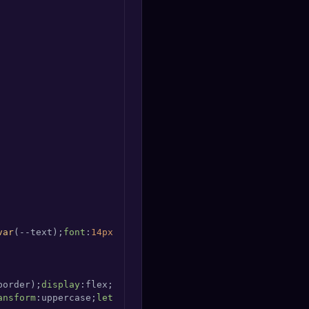
var
(--text);
font
:
14px
/
1.4
border);
display
:flex;
flex-direction
:column;
overflow-y
ansform
:uppercase;
letter-spacing
:
1px