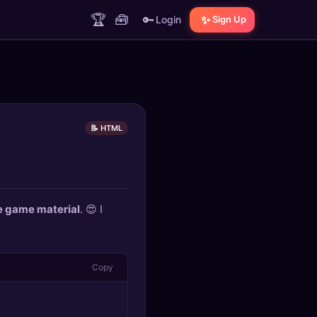
🏆
🧰
🔑
✨
Login
Sign Up
📝 HTML
e game material
. 😍 I
Copy