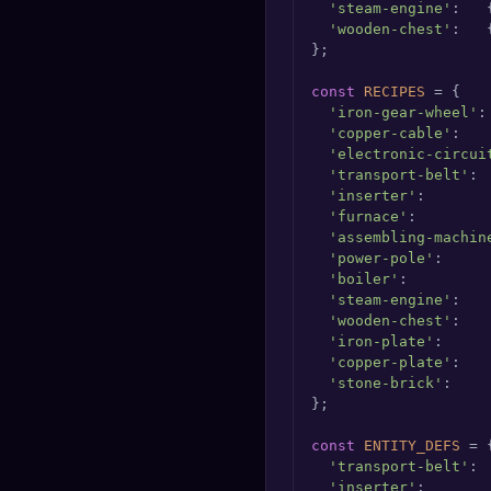
'steam-engine'
:   
'wooden-chest'
:   
};

const
RECIPES
 = {

'iron-gear-wheel'
:
'copper-cable'
:   
'electronic-circui
'transport-belt'
: 
'inserter'
:       
'furnace'
:        
'assembling-machin
'power-pole'
:     
'boiler'
:         
'steam-engine'
:   
'wooden-chest'
:   
'iron-plate'
:     
'copper-plate'
:   
'stone-brick'
:    
};

const
ENTITY_DEFS
 = {
'transport-belt'
: 
'inserter'
:       