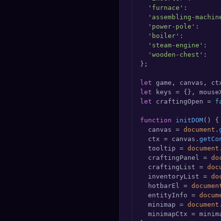
'furnace'
:        
'assembling-machin
'power-pole'
:     
'boiler'
:         
'steam-engine'
:   
'wooden-chest'
:   
};

let
let
 keys = {}, mouse
let
 craftingOpen = 
f
function
initDOM
(
) {

  canvas = 
document
.
  ctx = canvas.
getCo
  tooltip = 
document
  craftingPanel = 
do
  craftingList = 
doc
  inventoryList = 
do
  hotbarEl = 
documen
  entityInfo = 
docum
  minimap = 
document
  minimapCtx = minim