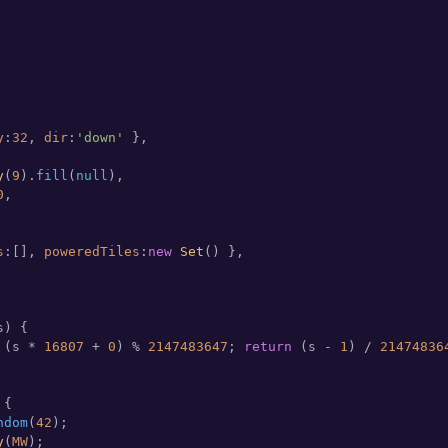
y
:
32
, 
dir
:
'down'
 },

y
(
9
).
fill
(
null
),

0
,

s
:[], 
poweredTiles
:
new
Set
() },

s
) {

 (s * 
16807
 + 
0
) % 
2147483647
; 
return
 (s - 
1
) / 
21474836
{

ndom
(
42
);

y
(
MW
);
