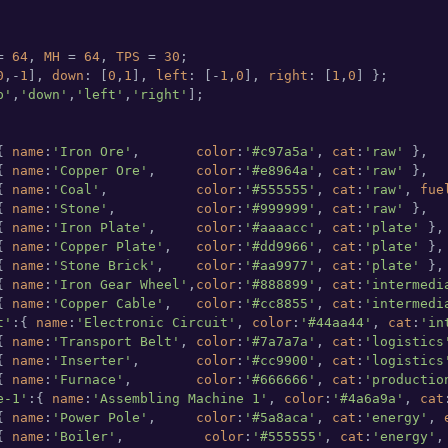
= 
64
, 
MH
 = 
64
, 
TPS
 = 
30
0
,-
1
], 
down
: [
0
,
1
], 
left
: [-
1
,
0
], 
right
: [
1
,
0
p'
,
'down'
,
'left'
,
'right'
];

{ 
name
:
'Iron Ore'
,       
color
:
'#c97a5a'
, 
cat
:
'raw'
 },

{ 
name
:
'Copper Ore'
,     
color
:
'#e8964a'
, 
cat
:
'raw'
 },

{ 
name
:
'Coal'
,           
color
:
'#555555'
, 
cat
:
'raw'
, 
fue
{ 
name
:
'Stone'
,          
color
:
'#999999'
, 
cat
:
'raw'
 },

{ 
name
:
'Iron Plate'
,     
color
:
'#aaaacc'
, 
cat
:
'plate'
 },

{ 
name
:
'Copper Plate'
,   
color
:
'#dd9966'
, 
cat
:
'plate'
 },

{ 
name
:
'Stone Brick'
,    
color
:
'#aa9977'
, 
cat
:
'plate'
 },

{ 
name
:
'Iron Gear Wheel'
,
color
:
'#888899'
, 
cat
:
'intermedi
{ 
name
:
'Copper Cable'
,   
color
:
'#cc8855'
, 
cat
:
'intermedi
t'
:{ 
name
:
'Electronic Circuit'
, 
color
:
'#44aa44'
, 
cat
:
'in
{ 
name
:
'Transport Belt'
, 
color
:
'#7a7a7a'
, 
cat
:
'logistics
{ 
name
:
'Inserter'
,       
color
:
'#cc9900'
, 
cat
:
'logistics
{ 
name
:
'Furnace'
,        
color
:
'#666666'
, 
cat
:
'productio
e-1'
:{ 
name
:
'Assembling Machine 1'
, 
color
:
'#4a6a9a'
, 
cat
{ 
name
:
'Power Pole'
,     
color
:
'#5a8aca'
, 
cat
:
'energy'
, 
{ 
name
:
'Boiler'
,          
color
:
'#555555'
, 
cat
:
'energy'
,