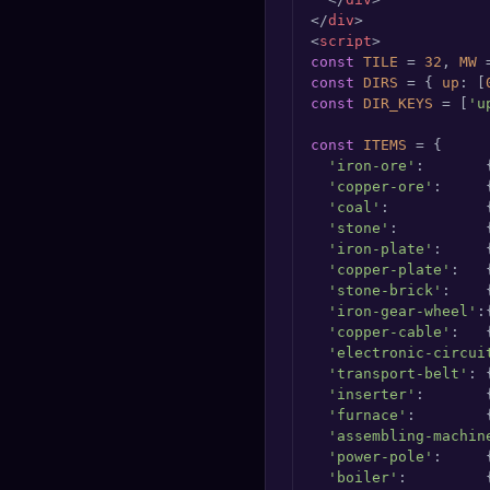
</
div
>
<
script
>
const
TILE
 = 
32
, 
MW
 
const
DIRS
 = { 
up
: [
const
DIR_KEYS
 = [
'u
const
ITEMS
 = {

'iron-ore'
:       
'copper-ore'
:     
'coal'
:           
'stone'
:          
'iron-plate'
:     
'copper-plate'
:   
'stone-brick'
:    
'iron-gear-wheel'
:
'copper-cable'
:   
'electronic-circui
'transport-belt'
: 
'inserter'
:       
'furnace'
:        
'assembling-machin
'power-pole'
:     
'boiler'
:         